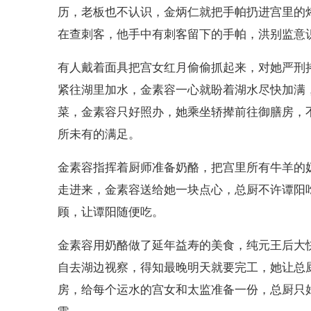
历，老板也不认识，金炳仁就把手帕扔进宫里的
在查刺客，他手中有刺客留下的手帕，洪别监意
有人戴着面具把宫女红月偷偷抓起来，对她严刑
紧往湖里加水，金素容一心就盼着湖水尽快加满
菜，金素容只好照办，她乘坐轿撵前往御膳房，
所未有的满足。
金素容指挥着厨师准备奶酪，把宫里所有牛羊的
走进来，金素容送给她一块点心，总厨不许谭阳
顾，让谭阳随便吃。
金素容用奶酪做了延年益寿的美食，纯元王后大
自去湖边视察，得知最晚明天就要完工，她让总
房，给每个运水的宫女和太监准备一份，总厨只