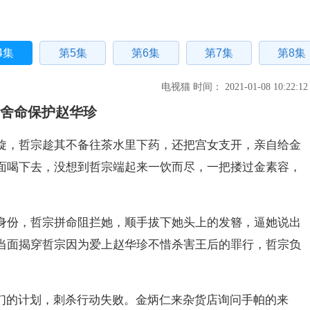
4集
第5集
第6集
第7集
第8集
电视猫 时间： 2021-01-08 10:22:12
宗舍命保护赵华珍
旋，哲宗趁其不备往茶水里下药，还把宫女支开，亲自给金
面喝下去，没想到哲宗端起来一饮而尽，一把搂过金素容，
身份，哲宗拼命阻拦她，顺手拔下她头上的发簪，逼她说出
当面揭穿哲宗因为爱上赵华珍不惜杀害王后的罪行，哲宗负
们的计划，刺杀行动失败。金炳仁来杂货店询问手帕的来