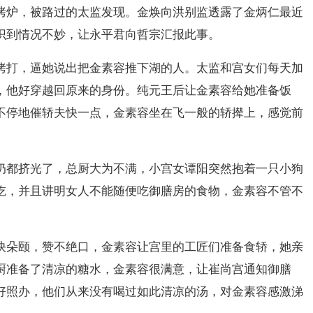
烤炉，被路过的太监发现。金焕向洪别监透露了金炳仁最近
识到情况不妙，让永平君向哲宗汇报此事。
拷打，逼她说出把金素容推下湖的人。太监和宫女们每天加
，他好穿越回原来的身份。纯元王后让金素容给她准备饭
不停地催轿夫快一点，金素容坐在飞一般的轿撵上，感觉前
奶都挤光了，总厨大为不满，小宫女谭阳突然抱着一只小狗
吃，并且讲明女人不能随便吃御膳房的食物，金素容不管不
快朵颐，赞不绝口，金素容让宫里的工匠们准备食轿，她亲
厨准备了清凉的糖水，金素容很满意，让崔尚宫通知御膳
好照办，他们从来没有喝过如此清凉的汤，对金素容感激涕