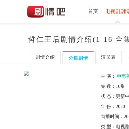
首页
电视剧剧
哲仁王后剧情介绍(1-16 全
剧情介绍
演员表
分集剧情
主 演：
申惠
集 数：
16集
状 态：
更新
年 份：
2020
首播时间：
20
类 型：
电视剧