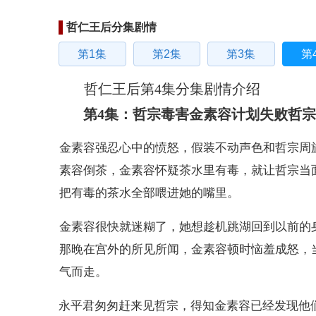
哲仁王后分集剧情
第1集
第2集
第3集
第
哲仁王后第4集分集剧情介绍
第4集：哲宗毒害金素容计划失败哲
金素容强忍心中的愤怒，假装不动声色和哲宗周
素容倒茶，金素容怀疑茶水里有毒，就让哲宗当
把有毒的茶水全部喂进她的嘴里。
金素容很快就迷糊了，她想趁机跳湖回到以前的
那晚在宫外的所见所闻，金素容顿时恼羞成怒，
气而走。
永平君匆匆赶来见哲宗，得知金素容已经发现他