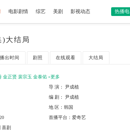
情
电影剧情
综艺
美剧
影视动态
热播电
集)大结局
播出时间
剧照
在线观看
大结局
善
金正贤
裴宗玉
金泰佑
»更多
导 演：
尹成植
中
编 剧：
尹成植
地 区：
韩国
20
首播平台：
爱奇艺
 喜剧