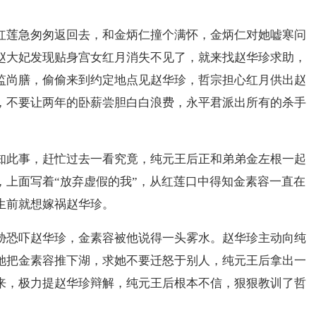
红莲急匆匆返回去，和金炳仁撞个满怀，金炳仁对她嘘寒问
赵大妃发现贴身宫女红月消失不见了，就来找赵华珍求助，
监尚膳，偷偷来到约定地点见赵华珍，哲宗担心红月供出赵
，不要让两年的卧薪尝胆白白浪费，永平君派出所有的杀手
知此事，赶忙过去一看究竟，纯元王后正和弟弟金左根一起
，上面写着“放弃虚假的我”，从红莲口中得知金素容一直在
生前就想嫁祸赵华珍。
胁恐吓赵华珍，金素容被他说得一头雾水。赵华珍主动向纯
她把金素容推下湖，求她不要迁怒于别人，纯元王后拿出一
来，极力提赵华珍辩解，纯元王后根本不信，狠狠教训了哲