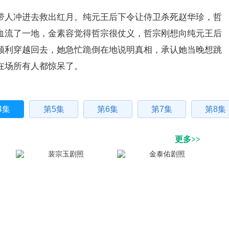
带人冲进去救出红月。纯元王后下令让侍卫杀死赵华珍，哲
血流了一地，金素容觉得哲宗很仗义，哲宗刚想向纯元王后
顺利穿越回去，她急忙跪倒在地说明真相，承认她当晚想跳
在场所有人都惊呆了。
4集
第5集
第6集
第7集
第8集
更多>>