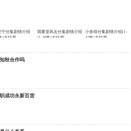
安宁分集剧情介绍
我要逆风去分集剧情介绍
小舍得分集剧情介绍(1-
0集)大结局
(1-40集)大结局
42集)大结局
知秋合作吗
职成功永新百货