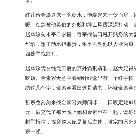
零。
红莲给金焕送来一碗糖水，他端起来一饮而尽，
暖，红莲被他英俊的外貌和绅士风度深深打动。
赵华珍向永平君求援，哲宗找借口甩开贴身的太
华珍，想主动承担罪责，永平君劝他以大业为重
四处寻找红月。
赵华珍跪在纯元王后的宫外负荆请罪，赵大妃得
吃饭。金素容无意中看到针线盒里有一个红手帕
绣这几个字，金素容看出这是遗书，怀疑金素容
哲宗急匆匆来找金素容兴师问罪，一口咬定她威
元王后交代了那天晚上她和金素容在一起，谎称
封举报信，揭穿赵大妃是幕后主使，哲宗闻讯赶
宗一顿。