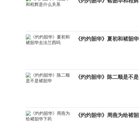
《灼灼韶华》褚韶华和程辉
《灼灼韶华》夏初和褚韶华
《灼灼韶华》陈二顺是不是
《灼灼韶华》周燕为给褚韶