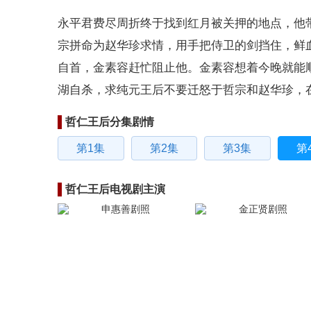
永平君费尽周折终于找到红月被关押的地点，他
宗拼命为赵华珍求情，用手把侍卫的剑挡住，鲜
自首，金素容赶忙阻止他。金素容想着今晚就能
湖自杀，求纯元王后不要迁怒于哲宗和赵华珍，
哲仁王后分集剧情
第1集
第2集
第3集
第
哲仁王后电视剧主演