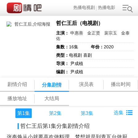
热播电视剧
热播电影
哲仁王后（电视剧）
主演：
申惠善
金正贤
裴宗玉
金泰
佑
集数：
16集
年份：
2020
类型：
电视剧 喜剧
导演：
尹成植
编剧：
尹成植
剧情介绍
演员表
播出时间
分集剧情
播放地址
大结局
第1集
第2集
第3集
哲仁王后第1集分集剧情介绍
张奉焕从小就要喜欢做料理，梦想就是到青瓦台做厨