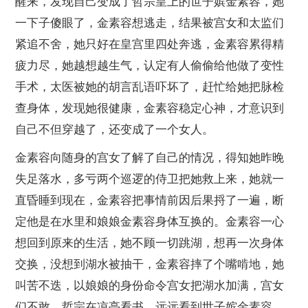
醒来，发现自己变成了哲宗皇上的世子嫔金素容，她
一下子傻眼了，金素容想逃走，结果被宫女和太监们
紧追不舍，她只好在皇宫里四处奔逃，金素容累得精
疲力尽，她越想越生气，认定有人偷偷给他做了变性
手术，太医被她的胡言乱语吓坏了，赶忙给她把脉检
查身体，发现她很健康，金素容稳定心神，才意识到
自己不但穿越了，还变成了一个女人。
金素容向随身的宫女了解了自己的情况，得知她昨晚
失足落水，多亏两个巡逻的侍卫把她救上来，她就一
直昏睡到现在，金素容把事情前因后果捋了一遍，断
定他是在水里和娘娘金素容身体互换的。金素容一心
想回到原来的生活，她不顾一切跳湖，想再一次身体
交换，没想到湖水被抽干，金素容摔了个嘴啃地，她
叫苦不迭，以娘娘的身份命令宫女把湖水加满，宫女
们不敢，哲宗在凉亭看书，远远看到世子嫔金素容，