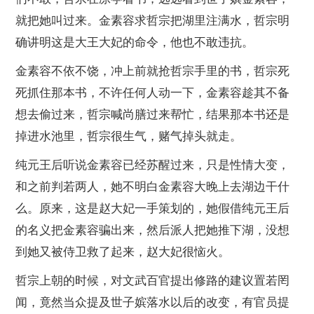
就把她叫过来。金素容求哲宗把湖里注满水，哲宗明
确讲明这是大王大妃的命令，他也不敢违抗。
金素容不依不饶，冲上前就抢哲宗手里的书，哲宗死
死抓住那本书，不许任何人动一下，金素容趁其不备
想去偷过来，哲宗喊尚膳过来帮忙，结果那本书还是
掉进水池里，哲宗很生气，赌气掉头就走。
纯元王后听说金素容已经苏醒过来，只是性情大变，
和之前判若两人，她不明白金素容大晚上去湖边干什
么。原来，这是赵大妃一手策划的，她假借纯元王后
的名义把金素容骗出来，然后派人把她推下湖，没想
到她又被侍卫救了起来，赵大妃很恼火。
哲宗上朝的时候，对文武百官提出修路的建议置若罔
闻，竟然当众提及世子嫔落水以后的改变，有官员提