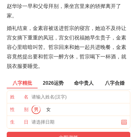
赵华珍一早和父母拜别，乘坐宫里来的轿撵离开了
家。
婚礼结束，金素容被送进哲宗的寝宫，她迫不及待让
宫女摘下重重的凤冠，宫女们祝福她早生贵子，金素
容心里暗暗叫苦。哲宗回来和她一起共进晚餐，金素
容竟然提出要和哲宗一醉方休，哲宗喝下一杯酒，就
脱衣服要睡觉。
八字精批
2026运势
命中贵人
八字合婚
姓 名
性 别
男
女
生 日