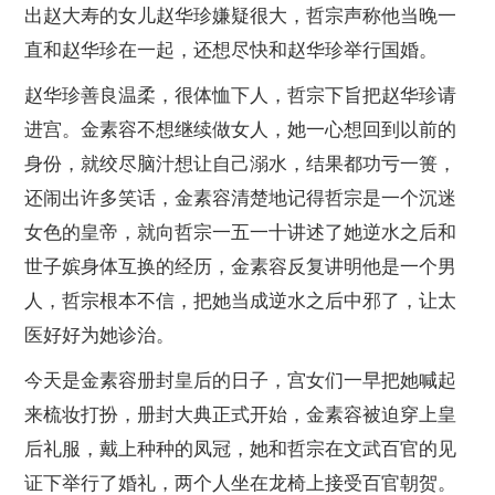
出赵大寿的女儿赵华珍嫌疑很大，哲宗声称他当晚一
直和赵华珍在一起，还想尽快和赵华珍举行国婚。
赵华珍善良温柔，很体恤下人，哲宗下旨把赵华珍请
进宫。金素容不想继续做女人，她一心想回到以前的
身份，就绞尽脑汁想让自己溺水，结果都功亏一篑，
还闹出许多笑话，金素容清楚地记得哲宗是一个沉迷
女色的皇帝，就向哲宗一五一十讲述了她逆水之后和
世子嫔身体互换的经历，金素容反复讲明他是一个男
人，哲宗根本不信，把她当成逆水之后中邪了，让太
医好好为她诊治。
今天是金素容册封皇后的日子，宫女们一早把她喊起
来梳妆打扮，册封大典正式开始，金素容被迫穿上皇
后礼服，戴上种种的凤冠，她和哲宗在文武百官的见
证下举行了婚礼，两个人坐在龙椅上接受百官朝贺。