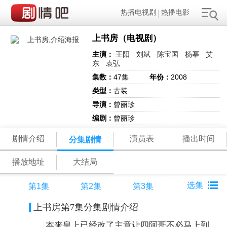
热播电视剧
热播电影
上书房（电视剧）
主演：
王阳
刘斌
陈宝国
杨幂
艾
东
袁弘
集数：
47集
年份：
2008
类型：
古装
导演：
曾丽珍
编剧：
曾丽珍
剧情介绍
演员表
播出时间
分集剧情
播放地址
大结局
第1集
第2集
第3集
上书房第7集分集剧情介绍
本来皇上已经改了主意让四阿哥不必马上到