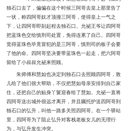
独石口去了，偏偏在这个时候三阿哥去皇上那里告了
一状，称四阿哥奴才顶撞三阿哥，使得皇上一气之
下，让四阿哥即刻起程去独石口。允袐王爷让四阿哥
把蓝珠色交给慎刑司处置，免得连累了自己。四阿哥
觉得蓝珠色毕竟冒犯的是三阿哥，慎刑司的板子会要
了他的命。四阿哥坚决要带蓝珠色一起走，把六阿哥
留给了小叔叔允袐来照顾。
朱师傅和慧如也决定到独石口去照顾四阿哥，敦
儿给了他们很大帮助，不仅把慧如母亲安排到自己家
住，还把自己的贴身丫鬟迎春给了慧如。允袐一直将
四阿哥送出城外很远才离开，并且嘱托护送四阿哥到
独石口的弘升，叫他一路多关照四阿哥。在一个驿站
里，四阿哥为了阻止弘升对客栈老板女儿的无理行
为，与弘升发生冲突。