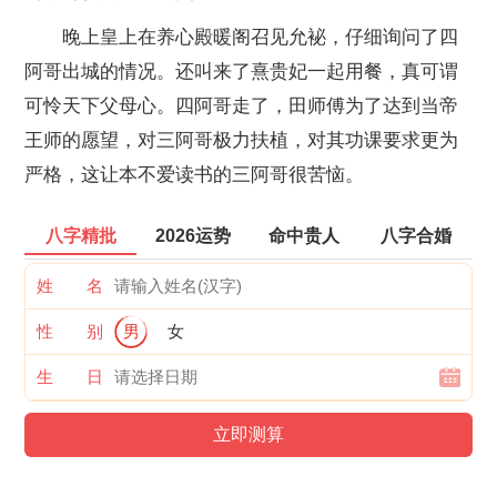
晚上皇上在养心殿暖阁召见允袐，仔细询问了四
阿哥出城的情况。还叫来了熹贵妃一起用餐，真可谓
可怜天下父母心。四阿哥走了，田师傅为了达到当帝
王师的愿望，对三阿哥极力扶植，对其功课要求更为
严格，这让本不爱读书的三阿哥很苦恼。
八字精批
2026运势
命中贵人
八字合婚
姓 名
性 别
男
女
生 日