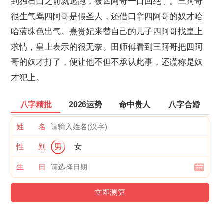
到独石口之前就逃跑，被四阿哥一口回绝了。三阿哥
很生气骂四阿哥是假圣人，还借口拿四阿哥的奴才哈
哈蓝珠色出气。熹贵妃来替自己的儿子四阿哥找皇上
求情，皇上表示的很无奈。田师傅看到三阿哥把四阿
哥的奴才打了，便让他不但不承认此事，还谎称是奴
才犯上。
八字精批
2026运势
命中贵人
八字合婚
姓 名
性 别
男
女
生 日