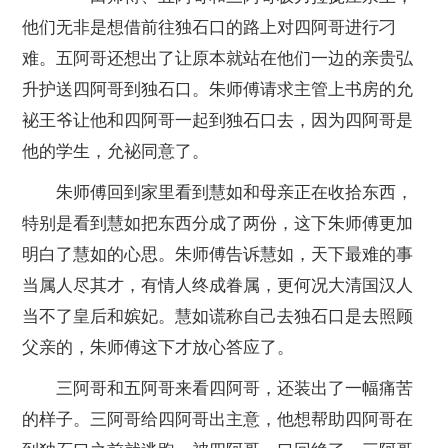
他们无非是想借前往独石口的路上对四阿哥进行刁
难。五阿哥还想出了让原本就站在他们一边的亲贵弘
升护送四阿哥到独石口。朱师傅请求主管上书房的允
袐王爷让他和四阿哥一起到独石口去，因为四阿哥是
他的学生，允袐同意了。
朱师傅回到家里看到慧如和母亲正在收拾东西，
特别是看到慧如把东西分成了两份，这下朱师傅更加
明白了慧如的心思。朱师傅告诉慧如，天下最难的事
当属人尽其才，有情人终成眷属，更何况大清国汉人
当不了皇后和嫔妃。慧如谎称自己去独石口是去照顾
父亲的，朱师傅这下才放心答应了。
三阿哥和五阿哥来看四阿哥，还装出了一幅痛苦
的样子。三阿哥给四阿哥出主意，他想帮助四阿哥在