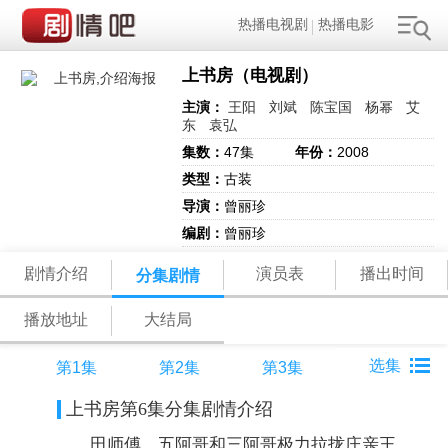
热播电视剧
热播电影
上书房（电视剧）
主演：
王阳
刘斌
陈宝国
杨幂
艾
东
袁弘
集数：
47集
年份：
2008
类型：
古装
导演：
曾丽珍
编剧：
曾丽珍
剧情介绍
演员表
播出时间
分集剧情
播放地址
大结局
第1集
第2集
第3集
上书房第6集分集剧情介绍
田师傅、五阿哥和三阿哥极力拉拢庄亲王，