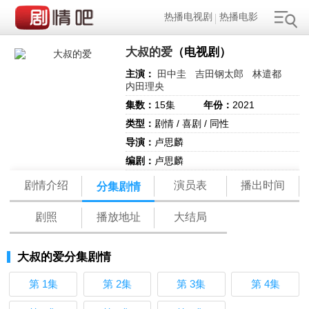
热播电视剧
热播电影
大叔的爱
（电视剧）
主演：
田中圭
吉田钢太郎
林遣都
内田理央
集数：
15集
年份：
2021
类型：
剧情 / 喜剧 / 同性
导演：
卢思麟
编剧：
卢思麟
剧情介绍
演员表
播出时间
分集剧情
剧照
播放地址
大结局
大叔的爱分集剧情
第 1集
第 2集
第 3集
第 4集