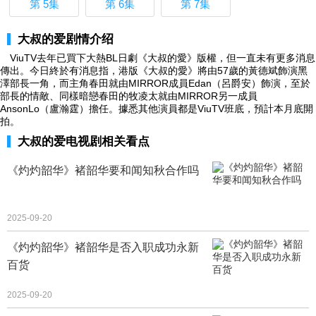
第 5集
第 6集
第 7集
大叔的爱剧情介绍
ViuTV去年已買下大熱BL日劇《大叔的愛》版權，但一直未有更多消息
傳出。今日終於有消息指，港版《大叔的愛》將由57歲的黃德斌飾演黑
澤部長一角，而主角春田就由MIRROR成員Edan（呂爵安）飾演，至於
部長的情敵、同樣暗戀春田的牧凌太就由MIRROR另一成員
AnsonLo（盧瀚霆）擔任。據悉其他演員都是ViuTV班底，預計本月底開
拍。
大叔的爱电视剧相关看点
《灼灼韶华》褚韶华要和闻知秋合作吗
2025-09-20
《灼灼韶华》褚韶华是否入职成功永新
百货
2025-09-20