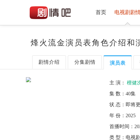
首页
电视剧剧
烽火流金演员表角色介绍和
剧情介绍
分集剧情
演员表
主 演：
檀健
集 数：
40集
状 态：
即将
年 份：
2025
首播时间：
20
类 型：
电视剧