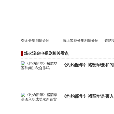
夺金分集剧情介绍
海上繁花分集剧情介绍
锦绣
烽火流金电视剧相关看点
《灼灼韶华》褚韶华要和闻
《灼灼韶华》褚韶华是否入
女神降临分集剧情介绍