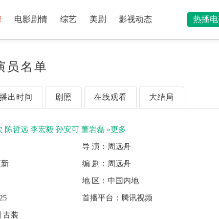
情
电影剧情
综艺
美剧
影视动态
热播电
演员名单
播出时间
剧照
在线观看
大结局
次
陈哲远
李宏毅
孙安可
董岩磊
»更多
导 演：
周远舟
更新
编 剧：
周远舟
地 区：
中国内地
25
首播平台：
腾讯视频
 古装