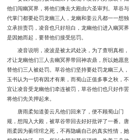
他们闯幽冥界，将他们擒去大殿由六圣审判。草谷与
代掌门都要处罚龙幽三人，龙幽和姜云凡都一一想独
立承担责罚，凌音也只好坦白，龙幽他们进入幽冥界
是因她而起，要替他们接受惩罚。
凌音说明，凌波是被太武处决，为了查明真相，
才让龙幽他们三人去幽冥界带回神农鼎，所以她愿意
替他们三人被处罚。草谷他们坚持要处罚龙幽三人，
玉书认为一切有因才有果，而蜀山正值多事之秋，不
宜让凌音受龙幽他们牵连被罚，草谷他们也只好作罢
将他们先关押起来。
唐雨柔知道姜云凡他们回来了，便不顾蜀山门
规，想闯入大殿，被草谷带回去好好批评了一番。唐
雨柔因为蘅绾绾之死，不再隐瞒自己的真实性情，她