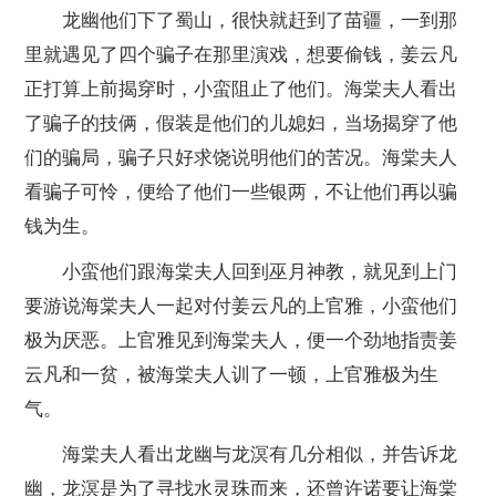
龙幽他们下了蜀山，很快就赶到了苗疆，一到那
里就遇见了四个骗子在那里演戏，想要偷钱，姜云凡
正打算上前揭穿时，小蛮阻止了他们。海棠夫人看出
了骗子的技俩，假装是他们的儿媳妇，当场揭穿了他
们的骗局，骗子只好求饶说明他们的苦况。海棠夫人
看骗子可怜，便给了他们一些银两，不让他们再以骗
钱为生。
小蛮他们跟海棠夫人回到巫月神教，就见到上门
要游说海棠夫人一起对付姜云凡的上官雅，小蛮他们
极为厌恶。上官雅见到海棠夫人，便一个劲地指责姜
云凡和一贫，被海棠夫人训了一顿，上官雅极为生
气。
海棠夫人看出龙幽与龙溟有几分相似，并告诉龙
幽，龙溟是为了寻找水灵珠而来，还曾许诺要让海棠