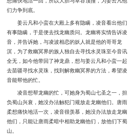
想痛快地活一回，所以大胆与草谷顶撞，为姜云凡他
们力争到底。
姜云凡和小蛮在大殿上多有隐瞒，凌音看出他们
有事隐瞒，于是便去找龙幽质问。龙幽将实情告诉凌
音，并告诉她，与凌波相恋的妖人就是他的哥哥龙
溟，为了救幽冥界的族人独自去寻找水灵珠至今音讯
全无，如今他带回了神龙鼎，想与姜云凡和小蛮一起
去苗疆寻找水灵珠，找到解救幽冥界的方法，希望凌
音能帮他的忙。
凌音想帮龙幽的忙，可她身为蜀山七圣之一，担
负蜀山兴衰，她没办法触犯门规放走龙幽他们。唐雨
柔想痛快地活一次，凌音很羡慕，她没办法放走龙幽
他们，只能让唐雨柔暗中相助龙幽他们，放他们下蜀
山。