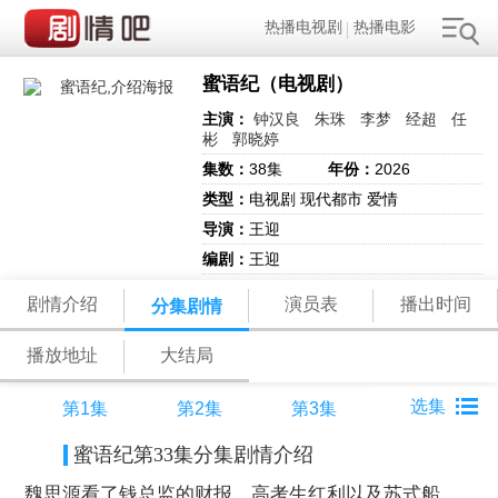
热播电视剧
热播电影
蜜语纪（电视剧）
主演：
钟汉良
朱珠
李梦
经超
任
彬
郭晓婷
集数：
38集
年份：
2026
类型：
电视剧 现代都市 爱情
导演：
王迎
编剧：
王迎
剧情介绍
演员表
播出时间
分集剧情
播放地址
大结局
第1集
第2集
第3集
蜜语纪第33集分集剧情介绍
魏思源看了钱总监的财报，高考生红利以及苏式船