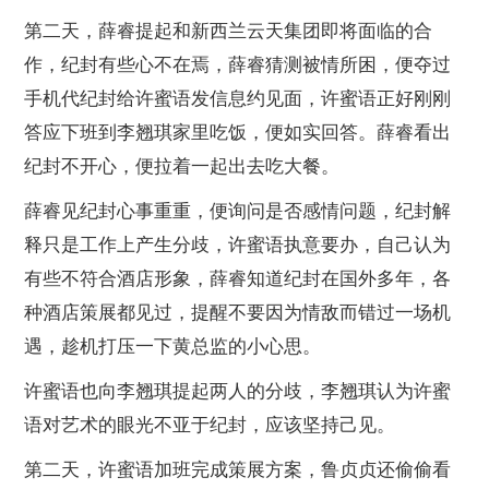
第二天，薛睿提起和新西兰云天集团即将面临的合
作，纪封有些心不在焉，薛睿猜测被情所困，便夺过
手机代纪封给许蜜语发信息约见面，许蜜语正好刚刚
答应下班到李翘琪家里吃饭，便如实回答。薛睿看出
纪封不开心，便拉着一起出去吃大餐。
薛睿见纪封心事重重，便询问是否感情问题，纪封解
释只是工作上产生分歧，许蜜语执意要办，自己认为
有些不符合酒店形象，薛睿知道纪封在国外多年，各
种酒店策展都见过，提醒不要因为情敌而错过一场机
遇，趁机打压一下黄总监的小心思。
许蜜语也向李翘琪提起两人的分歧，李翘琪认为许蜜
语对艺术的眼光不亚于纪封，应该坚持己见。
第二天，许蜜语加班完成策展方案，鲁贞贞还偷偷看