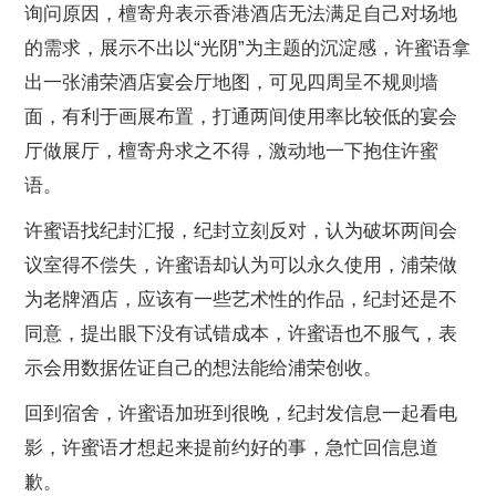
询问原因，檀寄舟表示香港酒店无法满足自己对场地
的需求，展示不出以“光阴”为主题的沉淀感，许蜜语拿
出一张浦荣酒店宴会厅地图，可见四周呈不规则墙
面，有利于画展布置，打通两间使用率比较低的宴会
厅做展厅，檀寄舟求之不得，激动地一下抱住许蜜
语。
许蜜语找纪封汇报，纪封立刻反对，认为破坏两间会
议室得不偿失，许蜜语却认为可以永久使用，浦荣做
为老牌酒店，应该有一些艺术性的作品，纪封还是不
同意，提出眼下没有试错成本，许蜜语也不服气，表
示会用数据佐证自己的想法能给浦荣创收。
回到宿舍，许蜜语加班到很晚，纪封发信息一起看电
影，许蜜语才想起来提前约好的事，急忙回信息道
歉。