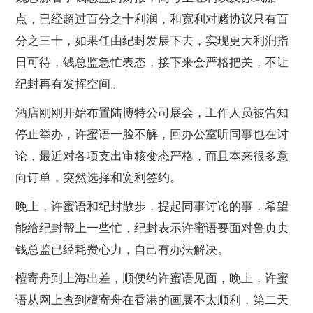
点，已经超过百分之十利润，和宽利对赌协议只有百
分之三十，如果任由纪封发展下去，实现更大利润指
日可待，钱总监急忙表态，接下来会严格把关，不让
纪封再有发挥空间。
酒店刚刚开始布置陆博特公司展会，工作人员被告知
停止举办，许蜜语一脸不解，回办公室听同事也在讨
论，最近对各项支出审核变态严格，而且本来很多意
向订单，突然选择和宽利签约。
晚上，许蜜语和纪封散步，提起同事讨论的事，希望
能给纪封帮上一些忙，纪封表示许蜜语要面对鲁贞贞
钱总监已经耗费心力，自己有办法解决。
檀寄舟到上海出差，顺便约许蜜语见面，晚上，许蜜
语从网上查到檀寄舟在香港的画展不太顺利，第二天