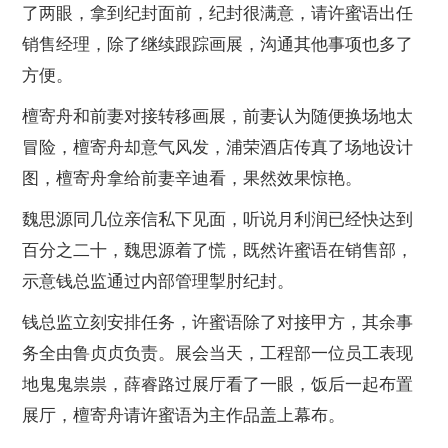
了两眼，拿到纪封面前，纪封很满意，请许蜜语出任
销售经理，除了继续跟踪画展，沟通其他事项也多了
方便。
檀寄舟和前妻对接转移画展，前妻认为随便换场地太
冒险，檀寄舟却意气风发，浦荣酒店传真了场地设计
图，檀寄舟拿给前妻辛迪看，果然效果惊艳。
魏思源同几位亲信私下见面，听说月利润已经快达到
百分之二十，魏思源着了慌，既然许蜜语在销售部，
示意钱总监通过内部管理掣肘纪封。
钱总监立刻安排任务，许蜜语除了对接甲方，其余事
务全由鲁贞贞负责。展会当天，工程部一位员工表现
地鬼鬼祟祟，薛睿路过展厅看了一眼，饭后一起布置
展厅，檀寄舟请许蜜语为主作品盖上幕布。