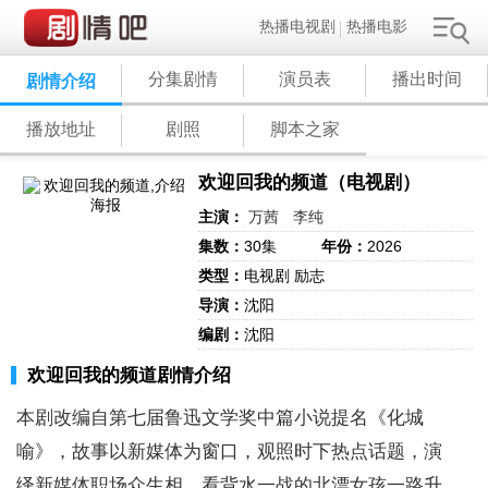
热播电视剧
热播电影
分集剧情
演员表
播出时间
剧情介绍
播放地址
剧照
脚本之家
欢迎回我的频道（电视剧）
主演：
万茜
李纯
集数：
30集
年份：
2026
类型：
电视剧 励志
导演：
沈阳
编剧：
沈阳
欢迎回我的频道剧情介绍
本剧改编自第七届鲁迅文学奖中篇小说提名《化城
喻》，故事以新媒体为窗口，观照时下热点话题，演
绎新媒体职场众生相，看背水一战的北漂女孩一路升