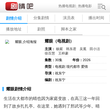
热播电视剧
热播电影
分集剧情
演员表
播出时间
剧情介绍
播放地址
剧照
脚本之家
耀眼（电视剧）
主演：
杨紫
韩东君
吴冕
田小洁
徐百慧
王梓豪
集数：
30集
年份：
2026
类型：
电视剧 现代都市 爱情
导演：
祝东宁
编剧：
祝东宁
耀眼剧情介绍
生活在大都市的晴也因为家庭变故，在高三这一年回
到了故乡扎扎亭。在这里，她遇到了邢武等少年。晴