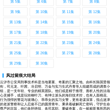
第 5集
第 6集
第 7集
第 8集
第 9集
第 10集
第 11集
第 12集
第 13集
第 14集
第 15集
第 16集
第 17集
第 18集
第 19集
第 20集
第 21集
第 22集
第 23集
第 24集
第 25集
第 26集
第 27集
第 28集
第 29集
第 30集
风过留痕大结局
云汐市公安局刑事技术科是当地要案、奇案的汇聚之地。由科长陈国贤领
衔，司元龙、叶茜、冷启明、万金与实习生武丹青等人组建而成的调查小
组，是一支年轻、专业的精英团队。他们或是精于推理、善析人性的法场
心灵捕手，或是玩转柳叶刀、有绅士派头的海归技术控，也有人面桃花、
行为强悍的警花与玻璃心、乖乖女的实习女警，更有老谋深算，指点迷津
的老派警察和让人忍俊不已的圆滑青年。秉承着破解死亡密码，守护生命
尊严的宗旨，他们各怀绝技、各司其职、屡破奇案，在一桩桩匪夷所思的