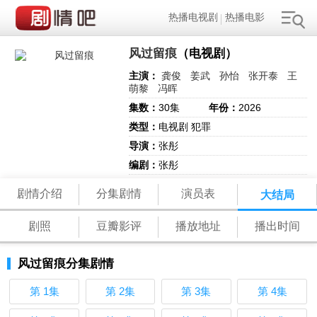
热播电视剧
热播电影
风过留痕
（电视剧）
主演：
龚俊
姜武
孙怡
张开泰
王
萌黎
冯晖
集数：
30集
年份：
2026
类型：
电视剧 犯罪
导演：
张彤
编剧：
张彤
剧情介绍
分集剧情
演员表
大结局
剧照
豆瓣影评
播放地址
播出时间
风过留痕分集剧情
第 1集
第 2集
第 3集
第 4集