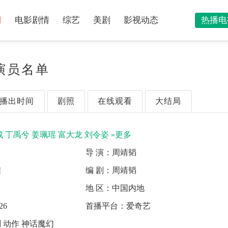
情
电影剧情
综艺
美剧
影视动态
热播电
演员名单
播出时间
剧照
在线观看
大结局
成
丁禹兮
姜珮瑶
富大龙
刘令姿
»更多
导 演：
周靖韬
结
编 剧：
周靖韬
地 区：
中国内地
26
首播平台：
爱奇艺
 动作 神话魔幻