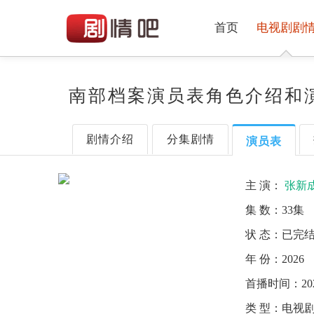
首页
电视剧剧
南部档案演员表角色介绍和
剧情介绍
分集剧情
演员表
主 演：
张新
集 数：
33集
状 态：
已完
年 份：
2026
首播时间：
20
类 型：
电视剧