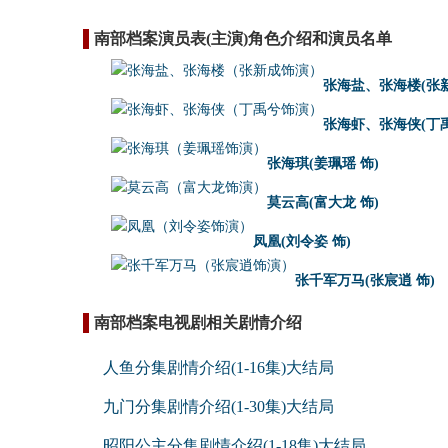
南部档案演员表(主演)角色介绍和演员名单
张海盐、张海楼(张新
张海虾、张海侠(丁禹
张海琪(姜珮瑶 饰)
莫云高(富大龙 饰)
凤凰(刘令姿 饰)
张千军万马(张宸逍 饰)
南部档案电视剧相关剧情介绍
人鱼分集剧情介绍(1-16集)大结局
九门分集剧情介绍(1-30集)大结局
昭阳公主分集剧情介绍(1-18集)大结局