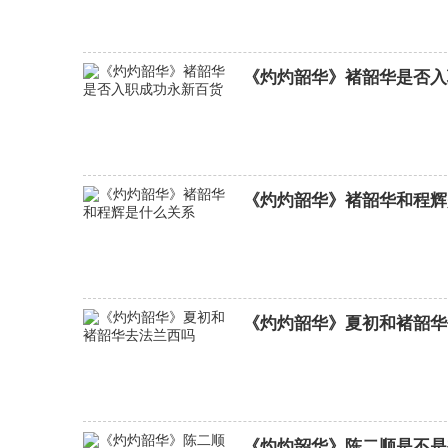
《灼灼韶华》褚韶华是否入
女神降临分集剧情介绍
《灼灼韶华》褚韶华和程辉
《灼灼韶华》夏初和褚韶华
《灼灼韶华》陈二顺是不是