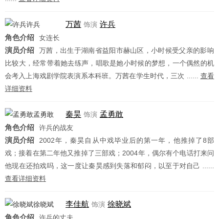
万茜
许兵
饰演
角色介绍
女连长
演员介绍
万茜，出生于湖南省益阳市赫山区，小时候受父亲的影响
比较大，经常带着她去练声，唱歌是她小时候的梦想，一个偶然的机
会考入上海戏剧学院表演系本科班。万茜在学生时代，三次 ......
查看
详细资料
秦昊
孟勇敢
饰演
角色介绍
许兵的战友
演员介绍
2002年，秦昊自从中戏毕业后的第一年，他推掉了8部
戏；接着在第二年他又推掉了三部戏；2004年，偶尔有个电话打来问
他现在还拍戏吗，这一度让秦昊感到失落和郁闷，以至于对自己 ......
查看详细资料
李佳航
徐晓斌
饰演
角色介绍
许兵的丈夫