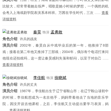
比较大，经常带着她去练声，唱歌是她小时候的梦想，一个偶然的机
会考入上海戏剧学院表演系本科班。万茜在学生时代，三次 ......
查看
详细资料
秦昊
孟勇敢
饰演
角色介绍
许兵的战友
演员介绍
2002年，秦昊自从中戏毕业后的第一年，他推掉了8部
戏；接着在第二年他又推掉了三部戏；2004年，偶尔有个电话打来问
他现在还拍戏吗，这一度让秦昊感到失落和郁闷，以至于对自己 ......
查看详细资料
李佳航
徐晓斌
饰演
角色介绍
许兵的丈夫
演员介绍
1987年，李佳航出生于辽宁省鞍山市；在辽宁鞍山读初中
的时候，李佳航想成为一名吉他手，妈妈带着他去了当地的音乐学
院，因没开设吉他课程，之后，李佳航又主动提出要学习表演，妈
......
查看详细资料