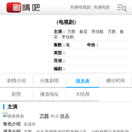
热播电视剧
热播电影
（电视剧）
主演：
万茜
秦昊
李佳航
万茜
秦
昊
李佳航
集数：
集
年份：
类型：
导演：
编剧：
剧情介绍
分集剧情
播出时间
演员表
剧照
播放地址
大结局
主演
万茜
许兵
饰演
角色介绍
女连长
演员介绍
万茜，出生于湖南省益阳市赫山区，小时候受父亲的影响